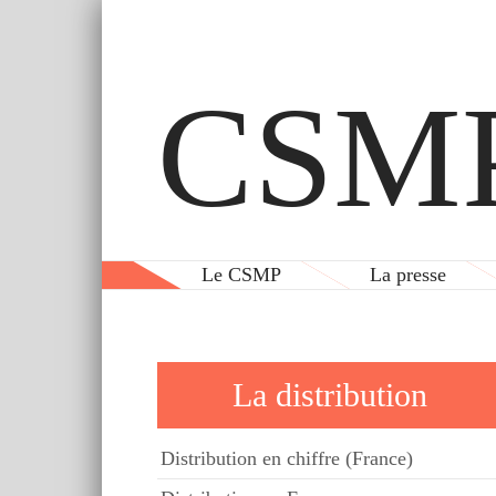
CSM
Le CSMP
La presse
La distribution
Distribution en chiffre (France)