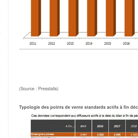
(Source : Presstalis)
Typologie des points de vente standards actifs à fin d