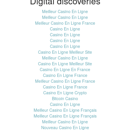
Digital discoveries
Meilleur Casino En Ligne
Meilleur Casino En Ligne
Meilleur Casino En Ligne France
Casino En Ligne
Casino En Ligne
Casino En Ligne
Casino En Ligne
Casino En Ligne Meilleur Site
Meilleur Casino En Ligne
Casino En Ligne Meilleur Site
Casino En Ligne En France
Casino En Ligne France
Meilleur Casino En Ligne France
Casino En Ligne France
Casino En Ligne Crypto
Bitcoin Casino
Casino En Ligne
Meilleur Casino En Ligne Français
Meilleur Casino En Ligne Français
Meilleur Casino En Ligne
Nouveau Casino En Ligne