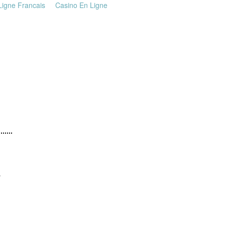
Ligne Francais
Casino En Ligne
.