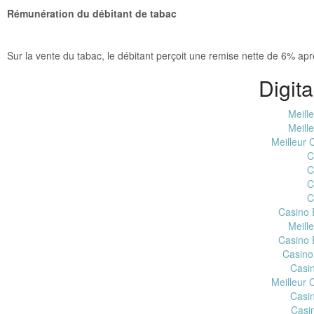
Rémunération du débitant de tabac
Sur la vente du tabac, le débitant perçoit une remise nette de 6% aprè
Digita
Meill
Meill
Meilleur 
C
C
C
C
Casino 
Meill
Casino 
Casino
Casi
Meilleur 
Casi
Casi