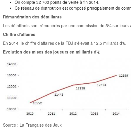
On compte 32 700 points de vente à fin 2014.
Ce réseau de distribution est composé principalement de com
Rémunération des détaillants
Les détaillants sont rémunérés par une commission de 5% sur leurs 
Chiffre d'affaires
En 2014, le chiffre d'affaires de la FDJ s'élevait à 12,5 milliards d'€.
Evolution des mises des joueurs en milliards d'€
Source : La Française des Jeux