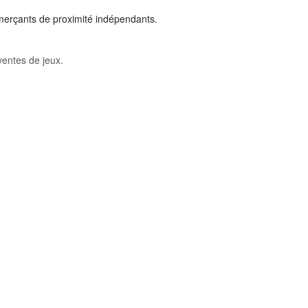
merçants de proximité indépendants.
ventes de jeux.