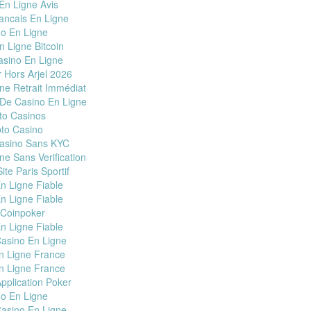
En Ligne Avis
ancais En Ligne
o En Ligne
n Ligne Bitcoin
sino En Ligne
Hors Arjel 2026
ne Retrait Immédiat
De Casino En Ligne
to Casinos
to Casino
Casino Sans KYC
ne Sans Verification
te Paris Sportif
n Ligne Fiable
n Ligne Fiable
 Coinpoker
n Ligne Fiable
Casino En Ligne
n Ligne France
n Ligne France
Application Poker
o En Ligne
Casino En Ligne