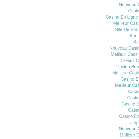
Nouveau C
Casin
Casino En Ligne
Meilleur Cas
Site De Par
Pari 
Av
Nouveau Casin
Meilleur Casi
Cresus C
Casino Bon
Meilleur Cas
Casino E
Meilleur Ca
Casin
Casin
Casino E
Casin
Casino En
Cryp
Nouveau C
Meilleur 