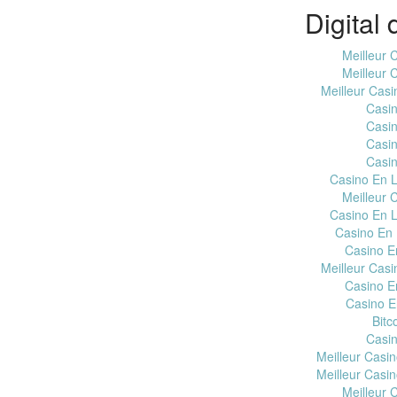
Digital 
Meilleur 
Meilleur 
Meilleur Cas
Casin
Casin
Casin
Casin
Casino En L
Meilleur 
Casino En L
Casino En 
Casino E
Meilleur Cas
Casino E
Casino E
Bitc
Casin
Meilleur Casi
Meilleur Casi
Meilleur 