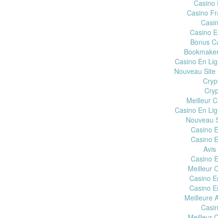
Casino 
Casino Fr
Casin
Casino E
Bonus Ca
Bookmaker 
Casino En Lig
Nouveau Site 
Cryp
Cryp
Meilleur 
Casino En Lig
Nouveau Si
Casino E
Casino E
Avis
Casino E
Meilleur 
Casino E
Casino E
Meilleure 
Casin
Meilleur 