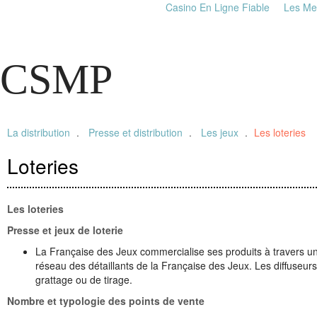
Casino En Ligne Fiable
Les Mei
CSMP
La distribution
Presse et distribution
Les jeux
Les loteries
Loteries
Les loteries
Presse et jeux de loterie
La Française des Jeux commercialise ses produits à travers u
réseau des détaillants de la Française des Jeux. Les diffuseur
grattage ou de tirage.
Nombre et typologie des points de vente