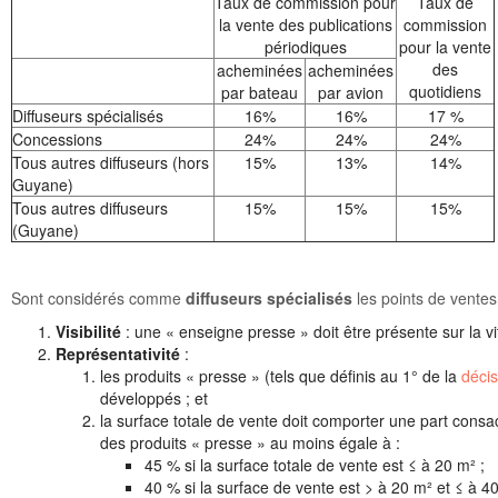
Taux de commission pour
Taux de
la vente des publications
commission
périodiques
pour la vente
des
acheminées
acheminées
quotidiens
par bateau
par avion
Diffuseurs spécialisés
16%
16%
17 %
Concessions
24%
24%
24%
Tous autres diffuseurs (hors
15%
13%
14%
Guyane)
Tous autres diffuseurs
15%
15%
15%
(Guyane)
Sont considérés comme
diffuseurs spécialisés
les points de ventes 
Visibilité
: une « enseigne presse » doit être présente sur la v
Représentativité
:
les produits « presse » (tels que définis au 1° de la
déci
développés ; et
la surface totale de vente doit comporter une part cons
des produits « presse » au moins égale à :
45 % si la surface totale de vente est ≤ à 20 m² ;
40 % si la surface de vente est > à 20 m² et ≤ à 40